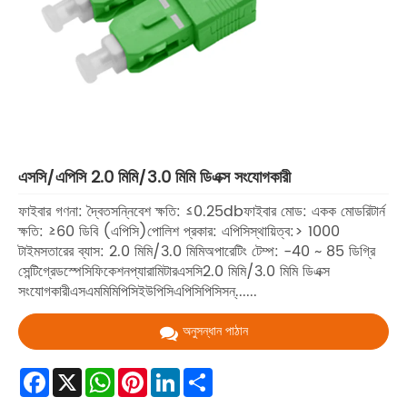
এসসি/এপিসি 2.0 মিমি/3.0 মিমি ডিএক্স সংযোগকারী
ফাইবার গণনা: দ্বৈতসন্নিবেশ ক্ষতি: ≤0.25dbফাইবার মোড: একক মোডরিটার্ন
ক্ষতি: ≥60 ডিবি (এপিসি)পোলিশ প্রকার: এপিসিস্থায়িত্ব:> 1000
টাইমসতারের ব্যাস: 2.0 মিমি/3.0 মিমিঅপারেটিং টেম্প: -40 ~ 85 ডিগ্রি
সেন্টিগ্রেডস্পেসিফিকেশনপ্যারামিটারএসসি2.0 মিমি/3.0 মিমি ডিএক্স
সংযোগকারীএসএমমিমিপিসিইউপিসিএপিসিপিসিসন্......
অনুসন্ধান পাঠান
Facebook
X
WhatsApp
Pinterest
LinkedIn
Share