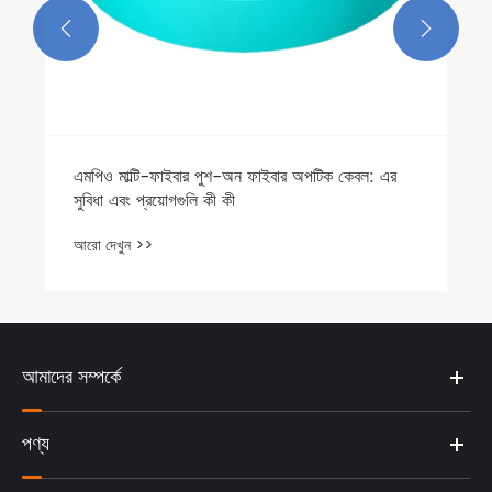


এমপিও মাল্টি-ফাইবার পুশ-অন ফাইবার অপটিক কেবল: এর
সুবিধা এবং প্রয়োগগুলি কী কী
আরো দেখুন >>
আমাদের সম্পর্কে
পণ্য