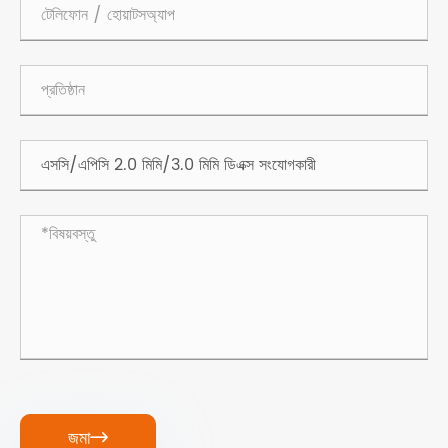
জমা
