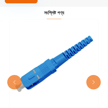
সংশ্লিষ্ট পণ্য

