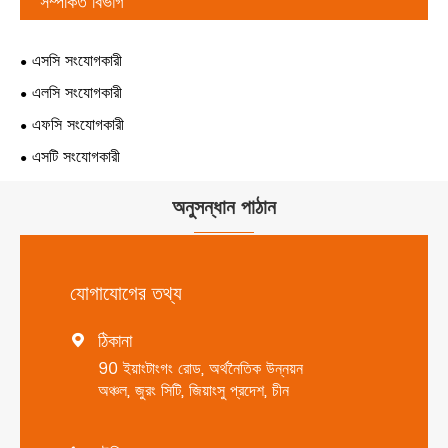
সম্পর্কিত বিভাগ
এসসি সংযোগকারী
এলসি সংযোগকারী
এফসি সংযোগকারী
এসটি সংযোগকারী
অনুসন্ধান পাঠান
যোগাযোগের তথ্য
ঠিকানা

90 ইয়াংটাংগং রোড, অর্থনৈতিক উন্নয়ন
অঞ্চল, জুরং সিটি, জিয়াংসু প্রদেশ, চীন