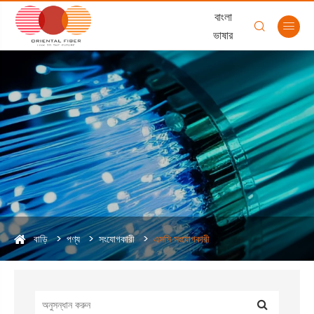
বাংলা


ভাষার
বাড়ি
পণ্য
সংযোগকারী
এসসি সংযোগকারী