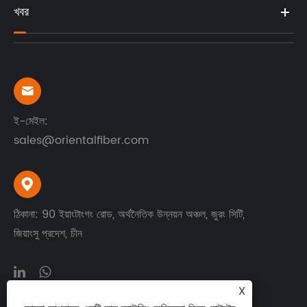
খবর

ই-মেইল:
sales@orientalfiber.com

ঠিকানা: 90 ইয়াংটাংগং রোড, অর্থনৈতিক উন্নয়ন অঞ্চল, জুরং সিটি,
জিয়াংসু প্রদেশ, চীন
X