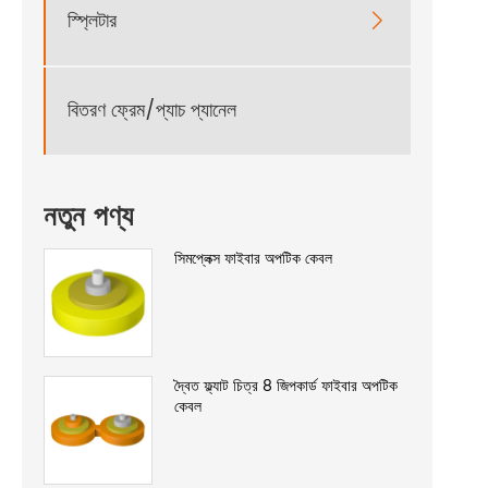
স্প্লিটার

বিতরণ ফ্রেম/প্যাচ প্যানেল
নতুন পণ্য
সিমপ্লেক্স ফাইবার অপটিক কেবল
দ্বৈত ফ্ল্যাট চিত্র 8 জিপকার্ড ফাইবার অপটিক
কেবল