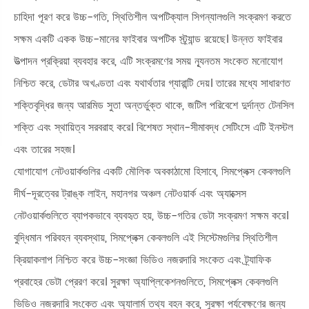
চাহিদা পূরণ করে উচ্চ-গতি, স্থিতিশীল অপটিক্যাল সিগন্যালগুলি সংক্রমণ করতে
সক্ষম একটি একক উচ্চ-মানের ফাইবার অপটিক স্ট্র্যান্ড রয়েছে। উন্নত ফাইবার
উত্পাদন প্রক্রিয়া ব্যবহার করে, এটি সংক্রমণের সময় ন্যূনতম সংকেত মনোযোগ
নিশ্চিত করে, ডেটার অখণ্ডতা এবং যথার্থতার গ্যারান্টি দেয়। তারের মধ্যে সাধারণত
শক্তিবৃদ্ধির জন্য আরমিড সুতা অন্তর্ভুক্ত থাকে, জটিল পরিবেশে দুর্দান্ত টেনসিল
শক্তি এবং স্থায়িত্ব সরবরাহ করে। বিশেষত স্থান-সীমাবদ্ধ সেটিংসে এটি ইনস্টল
এবং তারের সহজ।
যোগাযোগ নেটওয়ার্কগুলির একটি মৌলিক অবকাঠামো হিসাবে, সিমপ্লেক্স কেবলগুলি
দীর্ঘ-দূরত্বের ট্রাঙ্ক লাইন, মহানগর অঞ্চল নেটওয়ার্ক এবং অ্যাক্সেস
নেটওয়ার্কগুলিতে ব্যাপকভাবে ব্যবহৃত হয়, উচ্চ-গতির ডেটা সংক্রমণ সক্ষম করে।
বুদ্ধিমান পরিবহন ব্যবস্থায়, সিমপ্লেক্স কেবলগুলি এই সিস্টেমগুলির স্থিতিশীল
ক্রিয়াকলাপ নিশ্চিত করে উচ্চ-সংজ্ঞা ভিডিও নজরদারি সংকেত এবং ট্র্যাফিক
প্রবাহের ডেটা প্রেরণ করে। সুরক্ষা অ্যাপ্লিকেশনগুলিতে, সিমপ্লেক্স কেবলগুলি
ভিডিও নজরদারি সংকেত এবং অ্যালার্ম তথ্য বহন করে, সুরক্ষা পর্যবেক্ষণের জন্য