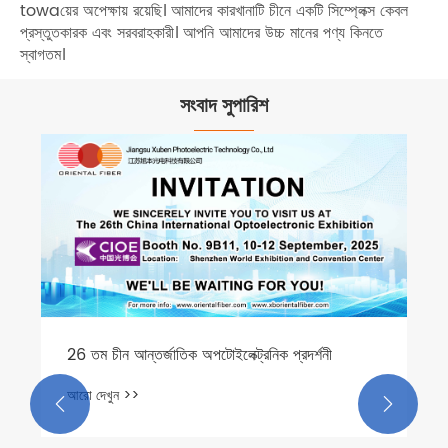
towaয়ের অপেক্ষায় রয়েছি। আমাদের কারখানাটি চীনে একটি সিম্প্লেক্স কেবল
প্রস্তুতকারক এবং সরবরাহকারী। আপনি আমাদের উচ্চ মানের পণ্য কিনতে
স্বাগতম।
সংবাদ সুপারিশ
26 তম চীন আন্তর্জাতিক অপটোইলেক্ট্রনিক প্রদর্শনী
আরো দেখুন >>

