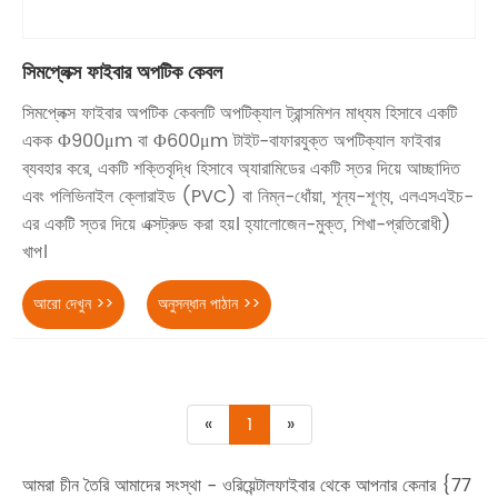
সিমপ্লেক্স ফাইবার অপটিক কেবল
সিমপ্লেক্স ফাইবার অপটিক কেবলটি অপটিক্যাল ট্রান্সমিশন মাধ্যম হিসাবে একটি
একক Φ900μm বা Φ600μm টাইট-বাফারযুক্ত অপটিক্যাল ফাইবার
ব্যবহার করে, একটি শক্তিবৃদ্ধি হিসাবে অ্যারামিডের একটি স্তর দিয়ে আচ্ছাদিত
এবং পলিভিনাইল ক্লোরাইড (PVC) বা নিম্ন-ধোঁয়া, শূন্য-শূণ্য, এলএসএইচ-
এর একটি স্তর দিয়ে এক্সট্রুড করা হয়। হ্যালোজেন-মুক্ত, শিখা-প্রতিরোধী)
খাপ।
আরো দেখুন >>
অনুসন্ধান পাঠান >>
«
1
»
আমরা চীন তৈরি আমাদের সংস্থা - ওরিয়েন্টালফাইবার থেকে আপনার কেনার {77