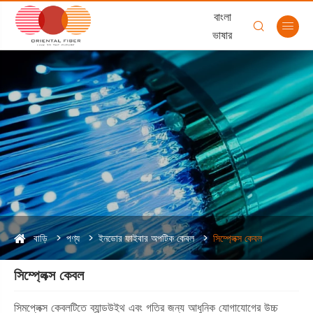
বাংলা


ভাষার
বাড়ি
পণ্য
ইনডোর ফাইবার অপটিক কেবল
সিম্প্লেক্স কেবল
সিম্প্লেক্স কেবল
সিমপ্লেক্স কেবলটিতে ব্যান্ডউইথ এবং গতির জন্য আধুনিক যোগাযোগের উচ্চ