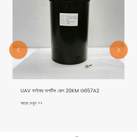


UAV ফাইবার অপটিক রোল 20KM G657A2
আরো দেখুন >>