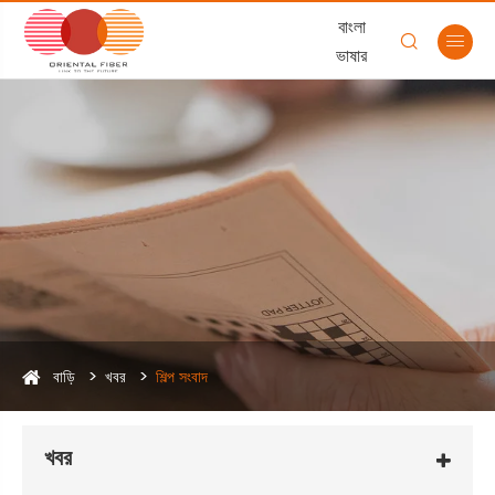
বাংলা


ভাষার
বাড়ি
খবর
শিল্প সংবাদ
খবর