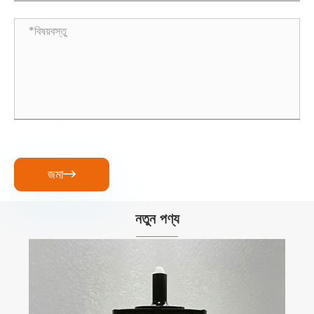
জমা

নতুন পণ্য