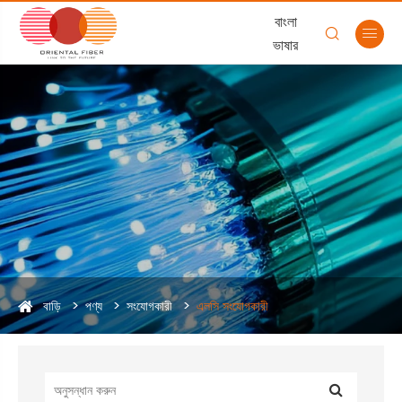
বাংলা


ভাষার
বাড়ি
পণ্য
সংযোগকারী
এলসি সংযোগকারী