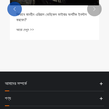


কিভাবে মানহীন এরিয়াল ভেহিকেল ফাইবার অপটিক ইনস্টল
করবেন?
আরো দেখুন >>
আমাদের সম্পর্কে
পণ্য