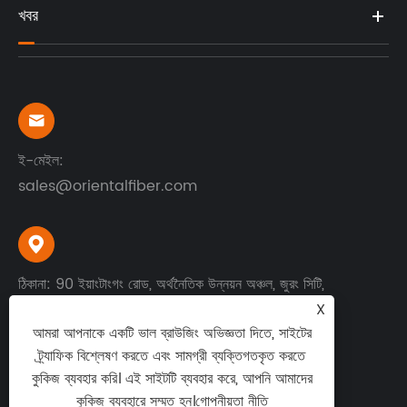
খবর

ই-মেইল:
sales@orientalfiber.com

ঠিকানা: 90 ইয়াংটাংগং রোড, অর্থনৈতিক উন্নয়ন অঞ্চল, জুরং সিটি,
X
জিয়াংসু প্রদেশ, চীন
আমরা আপনাকে একটি ভাল ব্রাউজিং অভিজ্ঞতা দিতে, সাইটের
ট্র্যাফিক বিশ্লেষণ করতে এবং সামগ্রী ব্যক্তিগতকৃত করতে
কুকিজ ব্যবহার করি। এই সাইটটি ব্যবহার করে, আপনি আমাদের
কুকিজ ব্যবহারে সম্মত হন।
গোপনীয়তা নীতি