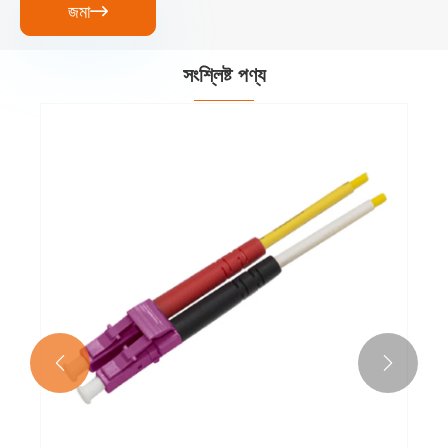
জমা

সংশ্লিষ্ট পণ্য

