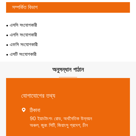
সম্পর্কিত বিভাগ
এসসি সংযোগকারী
এলসি সংযোগকারী
এফসি সংযোগকারী
এসটি সংযোগকারী
অনুসন্ধান পাঠান
যোগাযোগের তথ্য
ঠিকানা

90 ইয়াংটাংগং রোড, অর্থনৈতিক উন্নয়ন
অঞ্চল, জুরং সিটি, জিয়াংসু প্রদেশ, চীন