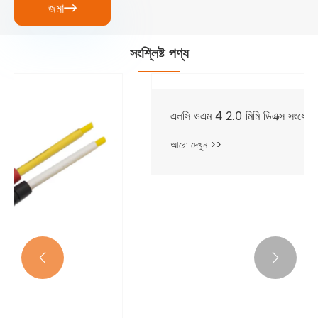
জমা

সংশ্লিষ্ট পণ্য
এলসি ওএম 4 2.0 মিমি ডিএক্স সংযোগকারী
আরো দেখুন >>

