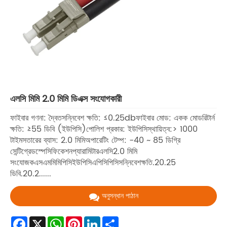
এলসি মিমি 2.0 মিমি ডিএক্স সংযোগকারী
ফাইবার গণনা: দ্বৈতসন্নিবেশ ক্ষতি: ≤0.25dbফাইবার মোড: একক মোডরিটার্ন
ক্ষতি: ≥55 ডিবি (ইউপিসি)পোলিশ প্রকার: ইউপিসিস্থায়িত্ব:> 1000
টাইমসতারের ব্যাস: 2.0 মিমিঅপারেটিং টেম্প: -40 ~ 85 ডিগ্রি
সেন্টিগ্রেডস্পেসিফিকেশনপ্যারামিটারএলসি2.0 মিমি
সংযোজকএসএমমিমিপিসিইউপিসিএপিসিপিসিসন্নিবেশক্ষতি.20.25
ডিবি.20.2......
অনুসন্ধান পাঠান
Facebook
X
WhatsApp
Pinterest
LinkedIn
Share