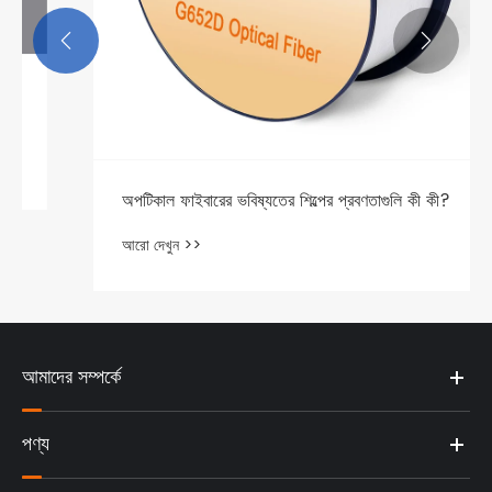


অপটিকাল ফাইবারের ভবিষ্যতের শিল্পের প্রবণতাগুলি কী কী?
আরো দেখুন >>
আমাদের সম্পর্কে
পণ্য