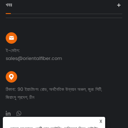
খবর

ই-মেইল:
sales@orientalfiber.com

ঠিকানা: 90 ইয়াংটাংগং রোড, অর্থনৈতিক উন্নয়ন অঞ্চল, জুরং সিটি,
জিয়াংসু প্রদেশ, চীন
X