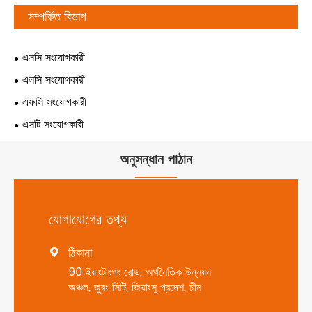
সম্পর্কিত বিভাগ
এসসি সংযোগকারী
এলসি সংযোগকারী
এফসি সংযোগকারী
এসটি সংযোগকারী
অনুসন্ধান পাঠান
যোগাযোগের তথ্য
ঠিকানা

90 ইয়াংটাংগং রোড, অর্থনৈতিক উন্নয়ন
অঞ্চল, জুরং সিটি, জিয়াংসু প্রদেশ, চীন