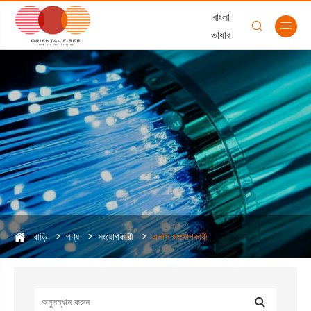
বাংলা


ভাষার
বাড়ি
পণ্য
সংযোগকারী
এলসি সংযোগকারী