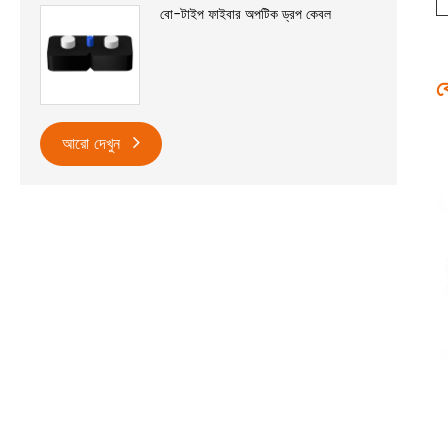
বো-টাইপ ফাইবার অপটিক ড্রপ কেবল
ক
আরো দেখুন