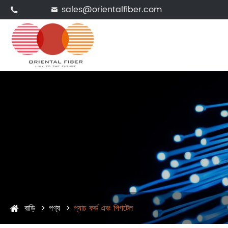
sales@orientalfiber.com


বাড়ি
পণ্য
প্যাচ কর্ড এবং পিগটেল