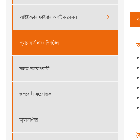
আউটডোর ফাইবার অপটিক কেবল

পণ
প্যাচ কর্ড এবং পিগটেল
আ
● 
● 
দ্রুত সংযোগকারী
●
● 
জলরোধী সংযোজক
● 
● 
অ্যাডাপ্টার
বৈ