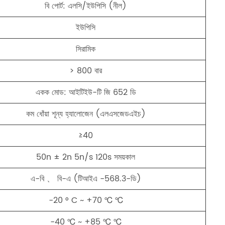
বি পোর্ট: এলসি/ইউপিসি (নীল)
ইউপিসি
সিরামিক
> 800 বার
একক মোড: আইটিইউ-টি জি 652 ডি
কম ধোঁয়া শূন্য হ্যালোজেন (এলএসজেডএইচ)
≥40
50n ± 2n 5n/s 120s সময়কাল
এ-বি 、 বি-এ (টিআইএ -568.3-ডি)
-20 ° C ~ +70 ℃ ℃
-40 ℃ ~ +85 ℃ ℃