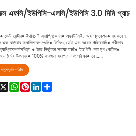
লেক্স এফসি/ইউপিসি-এলসি/ইউপিসি 3.0 মিমি প্যাচ
 ডেটা সেন্টার● ইথারনেট অ্যাপ্লিকেশন● এফটিটিএইচ অ্যাপ্লিকেশন● ব্যাকবোন,
ক এবং রাইজার অ্যাপ্লিকেশনগুলি● ভিডিও, ডেটা এবং ভয়েস পরিষেবাদি● পরীক্ষার
 অ্যাপ্লিকেশনবৈশিষ্ট্য:● উচ্চ নির্ভুলতা সংযোগকারী● ইউপিসি শেষ মুখ পোলিশ●
ইজড দৈর্ঘ্য উপলব্ধ● 100% কারখানা সমাপ্ত এবং পরীক্ষা● রো......
অনুসন্ধান পাঠান
Facebook
X
WhatsApp
Pinterest
LinkedIn
Share