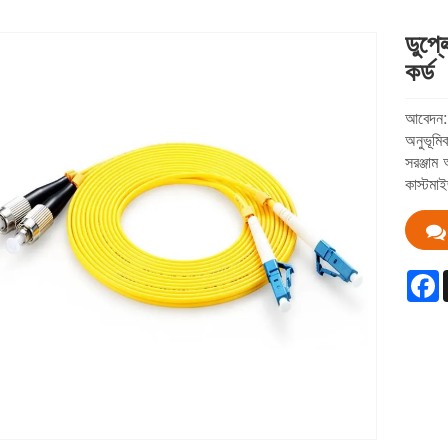
ডুপ্
কর্ড
আবেদন:●
অনুভূমি
সরঞ্জাম
কাস্টমা