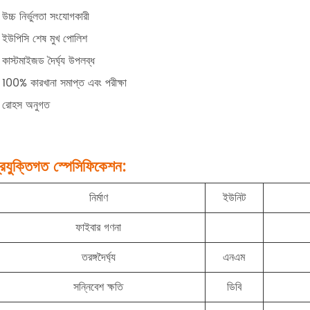
উচ্চ নির্ভুলতা সংযোগকারী
 ইউপিসি শেষ মুখ পোলিশ
কাস্টমাইজড দৈর্ঘ্য উপলব্ধ
100% কারখানা সমাপ্ত এবং পরীক্ষা
 রোহস অনুগত
্রযুক্তিগত স্পেসিফিকেশন:
নির্মাণ
ইউনিট
ফাইবার গণনা
তরঙ্গদৈর্ঘ্য
এনএম
সন্নিবেশ ক্ষতি
ডিবি