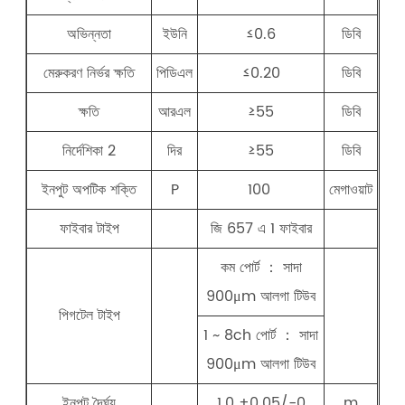
অভিন্নতা
ইউনি
≤0.6
ডিবি
মেরুকরণ নির্ভর ক্ষতি
পিডিএল
≤0.20
ডিবি
ক্ষতি
আরএল
≥55
ডিবি
নির্দেশিকা 2
দির
≥55
ডিবি
ইনপুট অপটিক শক্তি
P
100
মেগাওয়াট
ফাইবার টাইপ
জি 657 এ 1 ফাইবার
কম পোর্ট ： সাদা
900μm আলগা টিউব
পিগটেল টাইপ
1 ~ 8ch পোর্ট ： সাদা
900μm আলগা টিউব
ইনপুট দৈর্ঘ্য
1.0 +0.05/-0
m