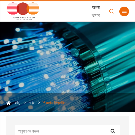
বাংলা


ভাষার
বাড়ি
পণ্য
পিএলসি স্প্লিটার