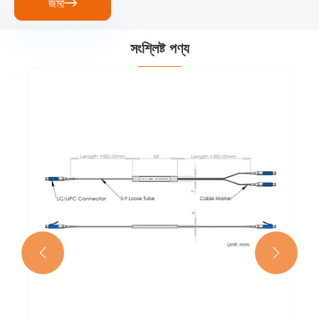
জমা

সংশ্লিষ্ট পণ্য

