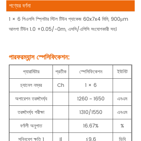
পণ্যের বর্ণনা
1 × 6 পিএলসি স্প্লিটার স্টিল টিউব প্যাকেজ 60x7x4 মিমি, 900μm
আলগা টিউব 1.0 +0.05/-0m, এসসি/এপিসি সংযোগকারী সহ।
পারফরম্যান্স স্পেসিফিকেশন:
প্যারামিটার
প্রতীক
স্পেসিফিকেশন
ইউনিট
চ্যানেল নম্বর
Ch
1 × 6
অপারেশন তরঙ্গদৈর্ঘ্য
1260 ~ 1650
এনএম
তরঙ্গদৈর্ঘ্য পরীক্ষা
1310/1550
এনএম
বর্ণালী অনুপাত
16.67%
%
সন্নিবেশ ক্ষতি 1
Il
≤9.6
ডিবি