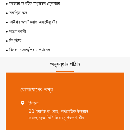
ফাইবার অপটিক স্প্লাইস ক্লোজার
সমাপ্তি বাক্স
ফাইবার অপটিক্যাল অ্যাটেনুয়েটর
সংযোগকারী
স্প্লিটার
বিতরণ ফ্রেম/প্যাচ প্যানেল
অনুসন্ধান পাঠান
যোগাযোগের তথ্য
ঠিকানা

90 ইয়াংটাংগং রোড, অর্থনৈতিক উন্নয়ন
অঞ্চল, জুরং সিটি, জিয়াংসু প্রদেশ, চীন