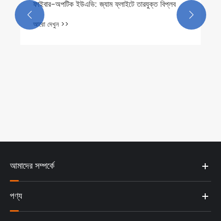
ফাইবার-অপটিক ইউএভি: জ্যাম ফ্লাইটে তারযুক্ত বিপ্লব


আরো দেখুন >>
আমাদের সম্পর্কে
পণ্য