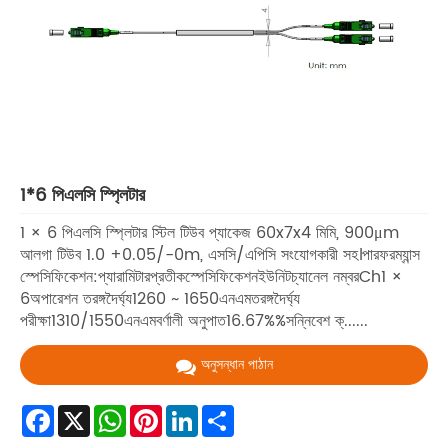
1*6 পিএলসি স্প্লিটার
1 × 6 পিএলসি স্প্লিটার স্টিল টিউব প্যাকেজ 60x7x4 মিমি, 900μm
আলগা টিউব 1.0 +0.05/-0m, এসসি/এপিসি সংযোগকারী সহ।পারফরম্যান্স
স্পেসিফিকেশন:প্যারামিটারপ্রতীকস্পেসিফিকেশনইউনিটচ্যানেল নম্বরCh1 ×
6অপারেশন তরঙ্গদৈর্ঘ্য1260 ~ 1650এনএমতরঙ্গদৈর্ঘ্য
পরীক্ষা1310/1550এনএমবর্ণালী অনুপাত16.67%%সন্নিবেশ ক্......
অনুসন্ধান পাঠান
Facebook
X
WhatsApp
Pinterest
LinkedIn
Share