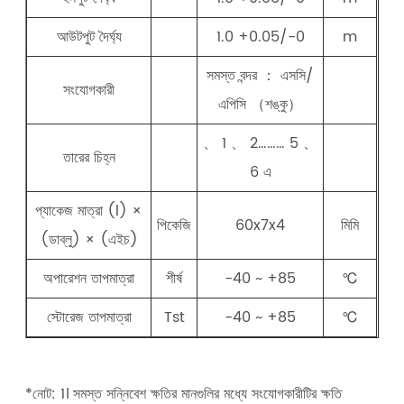
আউটপুট দৈর্ঘ্য
1.0 +0.05/-0
m
সমস্ত বন্দর ： এসসি/
সংযোগকারী
এপিসি （শঙ্কু）
、 1 、 2……… 5 、
তারের চিহ্ন
6 এ
প্যাকেজ মাত্রা (l) ×
পিকেজি
60x7x4
মিমি
(ডাব্লু) × (এইচ)
অপারেশন তাপমাত্রা
শীর্ষ
-40 ~ +85
℃
স্টোরেজ তাপমাত্রা
Tst
-40 ~ +85
℃
*নোট: 1। সমস্ত সন্নিবেশ ক্ষতির মানগুলির মধ্যে সংযোগকারীটির ক্ষতি