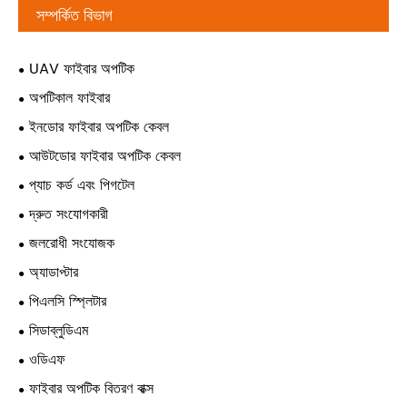
সম্পর্কিত বিভাগ
UAV ফাইবার অপটিক
অপটিকাল ফাইবার
ইনডোর ফাইবার অপটিক কেবল
আউটডোর ফাইবার অপটিক কেবল
প্যাচ কর্ড এবং পিগটেল
দ্রুত সংযোগকারী
জলরোধী সংযোজক
অ্যাডাপ্টার
পিএলসি স্প্লিটার
সিডাব্লুডিএম
ওডিএফ
ফাইবার অপটিক বিতরণ বাক্স