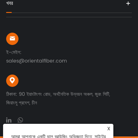
খবর

ই-মেইল:
sales@orientalfiber.com

ঠিকানা: 90 ইয়াংটাংগং রোড, অর্থনৈতিক উন্নয়ন অঞ্চল, জুরং সিটি,
জিয়াংসু প্রদেশ, চীন
X
আমরা আপনাকে একটি ভাল ব্রাউজিং অভিজ্ঞতা দিতে, সাইটের