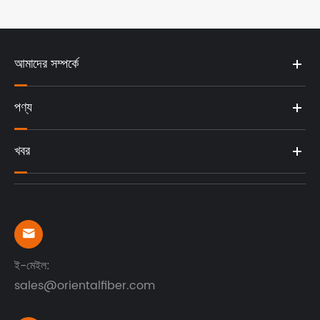
আমাদের সম্পর্কে
পণ্য
খবর

ই-মেইল:
sales@orientalfiber.com