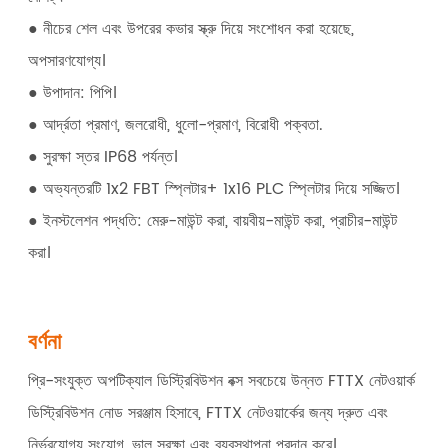
● নীচের শেল এবং উপরের কভার স্ক্রু দিয়ে সংশোধন করা হয়েছে,
অপসারণযোগ্য।
● উপাদান: পিপি।
● আর্দ্রতা প্রমাণ, জলরোধী, ধুলো-প্রমাণ, বিরোধী পক্বতা.
● সুরক্ষা স্তর IP68 পর্যন্ত।
● অভ্যন্তরটি 1x2 FBT স্প্লিটার+ 1x16 PLC স্প্লিটার দিয়ে সজ্জিত।
● ইনস্টলেশন পদ্ধতি: মেরু-মাউন্ট করা, বায়বীয়-মাউন্ট করা, প্রাচীর-মাউন্ট
করা।
বর্ণনা
প্রি-সংযুক্ত অপটিক্যাল ডিস্ট্রিবিউশন বক্স সবচেয়ে উন্নত FTTX নেটওয়ার্ক
ডিস্ট্রিবিউশন নোড সরঞ্জাম হিসাবে, FTTX নেটওয়ার্কের জন্য দ্রুত এবং
নির্ভরযোগ্য সংযোগ, ভাল সুরক্ষা এবং ব্যবস্থাপনা প্রদান করে।