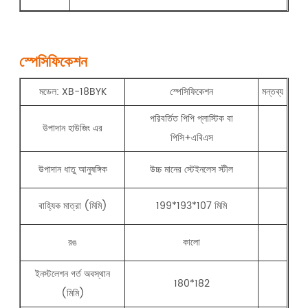
স্পেসিফিকেশন
মডেল: XB-18BYK
স্পেসিফিকেশন
মন্তব্য
পরিবর্তিত পিপি প্লাস্টিক বা
উপাদান হাউজিং এর
পিসি+এবিএস
উপাদান ধাতু আনুষঙ্গিক
উচ্চ মানের স্টেইনলেস স্টীল
বাহ্যিক মাত্রা (মিমি)
199*193*107 মিমি
রঙ
কালো
ইনস্টলেশন গর্ত অবস্থান
180*182
(মিমি)