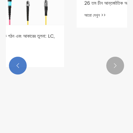
26 তম চীন আন্তর্জাতিক অপটোইলেক্ট্রনিক প্রদর্শনী
আরো দেখুন >>

