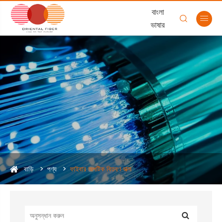
বাংলা


ভাষার
বাড়ি
পণ্য
ফাইবার অপটিক বিতরণ বাক্স