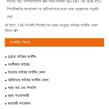
উত্তর: হ্যাঁ, অপসারণযোগ্য স্ক্রু-স্থির কভারটি 1x2 FBT এবং 1x16 PLC
স্প্লিটারগুলির রক্ষণাবেক্ষণ বা প্রতিস্থাপনের জন্য সহজ অ্যাক্সেসের অনুমতি
দেয়।
হট ট্যাগ: 1 16 পিএলসি স্প্লিটার সহ প্রাক-সংযুক্ত ফাইবার অপটিক কেবল
বিতরণ বাক্স
সম্পর্কিত বিভাগ
UAV ফাইবার অপটিক
অপটিকাল ফাইবার
ইনডোর ফাইবার অপটিক কেবল
আউটডোর ফাইবার অপটিক কেবল
প্যাচ কর্ড এবং পিগটেল
দ্রুত সংযোগকারী
জলরোধী সংযোজক