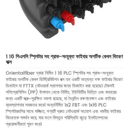
1 16 পিএলসি স্প্লিটার সহ প্রাক-সংযুক্ত ফাইবার অপটিক কেবল বিতরণ
বাক্স
Orientalfiber দ্বারা নির্মিত 1 16 PLC স্প্লিটার সহ প্রাক-সংযুক্ত
ফাইবার অপটিক কেবল ডিস্ট্রিবিউশন বক্স হল একটি অত্যন্ত দক্ষ ফাইবার বিতরণ
ডিভাইস যা FTTX নেটওয়ার্ক স্থাপনার জন্য ডিজাইন করা হয়েছে। টেকসই
পলিপ্রোপিলিন (PP) উপাদান থেকে নির্মিত, ইউনিটটির ভিত্তি এবং কভারের
জন্য একটি স্ক্রু-সুরক্ষিত নকশা রয়েছে, যা দৈনন্দিন রক্ষণাবেক্ষণ এবং ফাইবার
ব্যবস্থাপনার সহজতর করে। অন্তর্নির্মিত 1x2 FBT এবং 1x16 PLC
স্প্লিটারগুলির সাথে সজ্জিত, পণ্যটি দ্রুত নেটওয়ার্ক সংযোগ এবং নমনীয় ফাইবার
বিতরণকে সমর্থন করে, যার ফলে বিস্তৃত পরিস্থিতি জুড়ে ইনস্টলেশনের
প্রয়োজনীয়তা পূরণ করে।