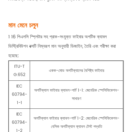
মান মেনে চলুন
1 16 পিএলসি স্প্লিটার সহ প্রাক-সংযুক্ত ফাইবার অপটিক ক্যাবল
ডিস্ট্রিবিউশন বক্সটি নিম্নরূপ মান অনুযায়ী ডিজাইন, তৈরি এবং পরীক্ষা করা
হয়েছে:
ITU-T
একক-মোড অপটিক্যালের বৈশিষ্ট্য ফাইবার
G.652
IEC
অপটিক্যাল ফাইবার ক্যাবল-পার্ট 1-1: জেনেরিক স্পেসিফিকেশন-
60794-
সাধারণ
1-1
IEC
অপটিক্যাল ফাইবার ক্যাবল-পার্ট 1-2: জেনেরিক স্পেসিফিকেশন-
60794-
বেসিক অপটিক্যাল ক্যাবল টেস্ট পদ্ধতি
1-2