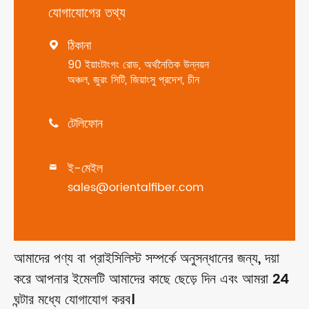
যোগাযোগের তথ্য
ঠিকানা

90 ইয়াংটাংগং রোড, অর্থনৈতিক উন্নয়ন
অঞ্চল, জুরং সিটি, জিয়াংসু প্রদেশ, চীন
টেলিফোন

ই-মেইল

sales@orientalfiber.com
আমাদের পণ্য বা প্রাইসিলিস্ট সম্পর্কে অনুসন্ধানের জন্য, দয়া
করে আপনার ইমেলটি আমাদের কাছে ছেড়ে দিন এবং আমরা 24
ঘন্টার মধ্যে যোগাযোগ করব।