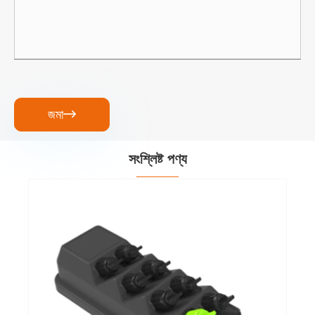
জমা

সংশ্লিষ্ট পণ্য
প্রাচীর-মাউন্ট করা প্রাক-সংযুক্ত ফাইবার অপটিক কেবল
বিতরণ বাক্স
আরো দেখুন >>