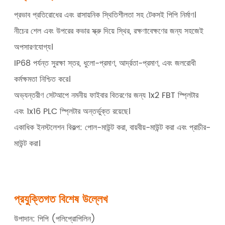
প্রভাব প্রতিরোধের এবং রাসায়নিক স্থিতিশীলতা সহ টেকসই পিপি নির্মাণ।
নীচের শেল এবং উপরের কভার স্ক্রু দিয়ে স্থির, রক্ষণাবেক্ষণের জন্য সহজেই
অপসারণযোগ্য।
IP68 পর্যন্ত সুরক্ষা স্তর, ধুলো-প্রমাণ, আর্দ্রতা-প্রমাণ, এবং জলরোধী
কর্মক্ষমতা নিশ্চিত করে।
অভ্যন্তরীণ সেটআপে নমনীয় ফাইবার বিতরণের জন্য 1x2 FBT স্প্লিটার
এবং 1x16 PLC স্প্লিটার অন্তর্ভুক্ত রয়েছে।
একাধিক ইনস্টলেশন বিকল্প: পোল-মাউন্ট করা, বায়বীয়-মাউন্ট করা এবং প্রাচীর-
মাউন্ট করা।
প্রযুক্তিগত বিশেষ উল্লেখ
উপাদান: পিপি (পলিপ্রোপিলিন)