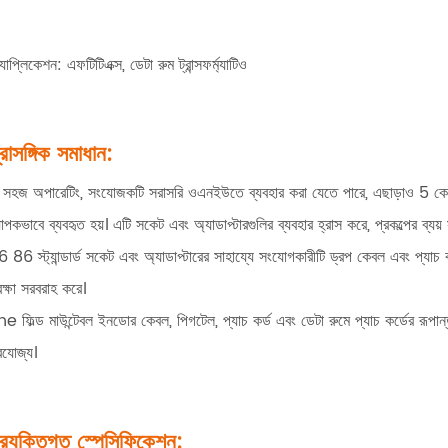
যাপ্লিকেশন: এফটিটিএক্স, ডেটা রুম ট্রান্সফর্ম্যাটিও
্রাসঙ্গিক সমাধান:
সহজ অপারেটিং, সংযোজকটি সরাসরি ওএনইউতে ব্যবহার করা যেতে পারে, এছাড়াও 5 কেজিরও
যাপকভাবে ব্যবহৃত হয়। এটি সকেট এবং অ্যাডাপ্টারগুলির ব্যবহার হ্রাস করে, প্রকল্পের ব্যয়
 86 স্ট্যান্ডার্ড সকেট এবং অ্যাডাপ্টারের সাহায্যে সংযোগকারীটি ড্রপ কেবল এবং প্যাচ ক
রক্ষা সরবরাহ করে।
e ফিল্ড মাউন্টেবল ইনডোর কেবল, পিগটেল, প্যাচ কর্ড এবং ডেটা রুমে প্যাচ কর্ডের রূপান
রযোজ্য।
্রযুক্তিগত স্পেসিফিকেশন: