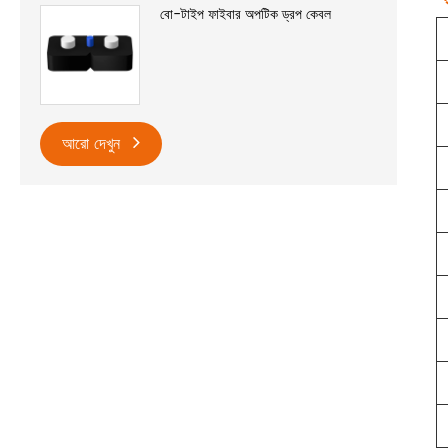
বো-টাইপ ফাইবার অপটিক ড্রপ কেবল
আরো দেখুন