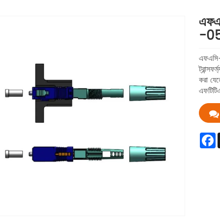
এফএ
-05 
এফএসি-
ট্রান্স
করা যেত
এফটিটিএই