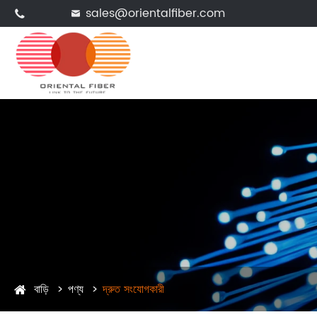
sales@orientalfiber.com


বাড়ি
পণ্য
দ্রুত সংযোগকারী