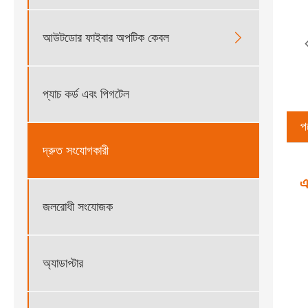
আউটডোর ফাইবার অপটিক কেবল

প্যাচ কর্ড এবং পিগটেল
পণ
দ্রুত সংযোগকারী
এ
জলরোধী সংযোজক
অ্যাডাপ্টার