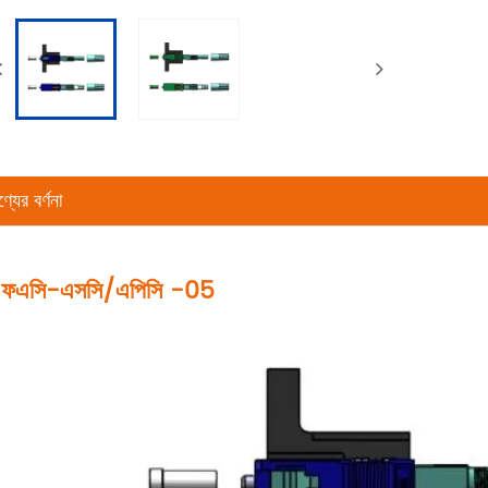
্যের বর্ণনা
ফএসি-এসসি/এপিসি -05