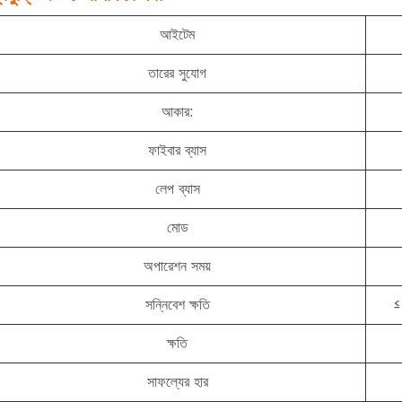
আইটেম
তারের সুযোগ
আকার:
ফাইবার ব্যাস
লেপ ব্যাস
মোড
অপারেশন সময়
সন্নিবেশ ক্ষতি
≤
ক্ষতি
সাফল্যের হার