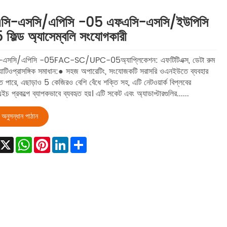
সি-এসসি/এপিসি -05 এফএসি-এসসি/ইউপিসি
ফিল্ড অ্যাসেম্বলি সংযোগকারী
এসসি/এপিসি -05FAC-SC/UPC-05অ্যাপ্লিকেশন: এফটিটিএক্স, ডেটা রুম
ফর্ম্যাটিওপ্রাসঙ্গিক সমাধান:● সহজ অপারেটিং, সংযোজকটি সরাসরি ওএনইউতে ব্যবহার
ে পারে, এছাড়াও 5 কেজিরও বেশি বেঁধে শক্তি সহ, এটি নেটওয়ার্ক বিপ্লবের
চ প্রকল্পে ব্যাপকভাবে ব্যবহৃত হয়। এটি সকেট এবং অ্যাডাপ্টারগুলির......
অনুসন্ধান পাঠান
Facebook
X
WhatsApp
Pinterest
LinkedIn
Share