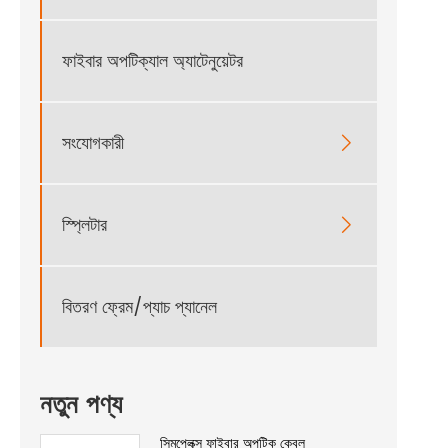
ফাইবার অপটিক্যাল অ্যাটেনুয়েটর
সংযোগকারী

স্প্লিটার

বিতরণ ফ্রেম/প্যাচ প্যানেল
নতুন পণ্য
সিমপ্লেক্স ফাইবার অপটিক কেবল