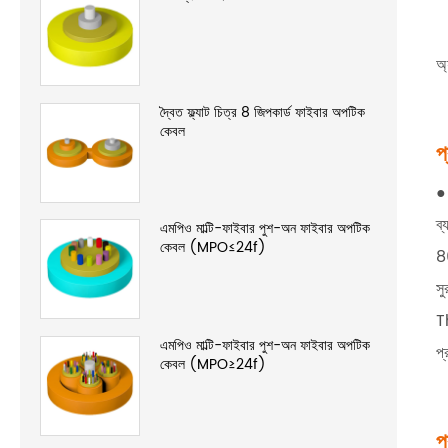
অ্
দ্বৈত ফ্ল্যাট চিত্র 8 জিপকার্ড ফাইবার অপটিক
কেবল
প
● 
ব্
এমপিও মাল্টি-ফাইবার পুশ-অন ফাইবার অপটিক
কেবল (MPO≤24f)
86
সু
Th
এমপিও মাল্টি-ফাইবার পুশ-অন ফাইবার অপটিক
প্
কেবল (MPO≥24f)
প