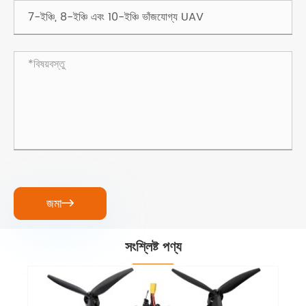
জমা

সংশ্লিষ্ট পণ্য