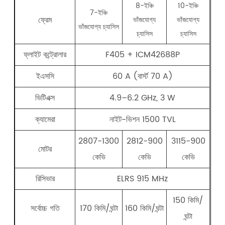
8-ইঞ্চি
10-ইঞ্চি
7-ইঞ্চি
ফ্রেম
ভাঁজযোগ্য
ভাঁজযোগ্য
ভাঁজযোগ্য চ্যাসিস
চ্যাসিস
চ্যাসিস
ফ্লাইট কন্ট্রোলার
F405 + ICM42688P
ইএসসি
60 A (বার্স্ট 70 A)
ভিটিএক্স
4.9–6.2 GHz, 3 W
ক্যামেরা
নাইট-ভিশন 1500 TVL
2807-1300
2812-900
3115-900
মোটর
কেভি
কেভি
কেভি
রিসিভার
ELRS 915 MHz
150 কিমি/
সর্বোচ্চ গতি
170 কিমি/ঘন্টা
160 কিমি/ঘন্টা
ঘন্টা