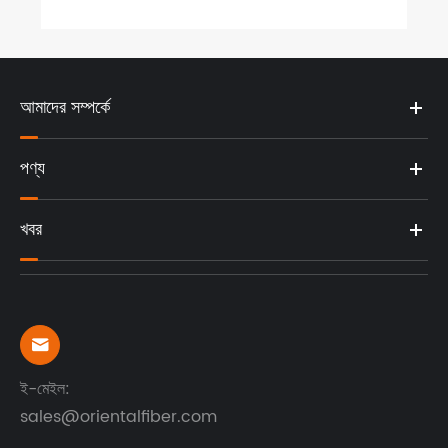
আমাদের সম্পর্কে
পণ্য
খবর

ই-মেইল:
sales@orientalfiber.com