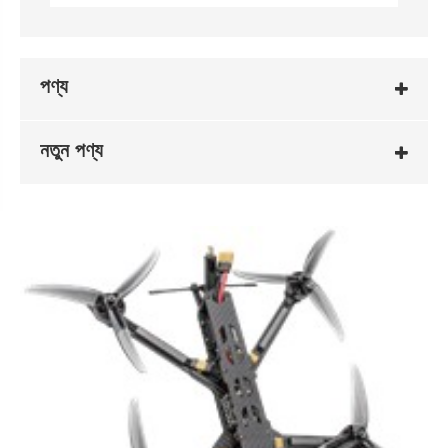
পণ্য
নতুন পণ্য