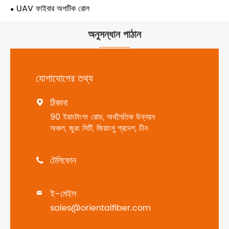
UAV ফাইবার অপটিক রোল
অনুসন্ধান পাঠান
যোগাযোগের তথ্য
ঠিকানা

90 ইয়াংটাংগং রোড, অর্থনৈতিক উন্নয়ন
অঞ্চল, জুরং সিটি, জিয়াংসু প্রদেশ, চীন
টেলিফোন

ই-মেইল

sales@orientalfiber.com