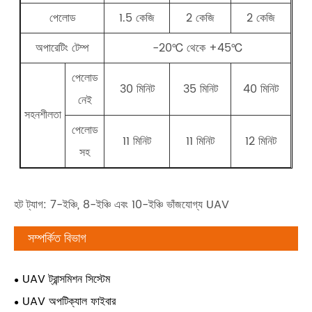
পেলোড
1.5 কেজি
2 কেজি
2 কেজি
অপারেটিং টেম্প
-20℃ থেকে +45℃
পেলোড
30 মিনিট
35 মিনিট
40 মিনিট
নেই
সহনশীলতা
পেলোড
11 মিনিট
11 মিনিট
12 মিনিট
সহ
হট ট্যাগ: 7-ইঞ্চি, 8-ইঞ্চি এবং 10-ইঞ্চি ভাঁজযোগ্য UAV
সম্পর্কিত বিভাগ
UAV ট্রান্সমিশন সিস্টেম
UAV অপটিক্যাল ফাইবার