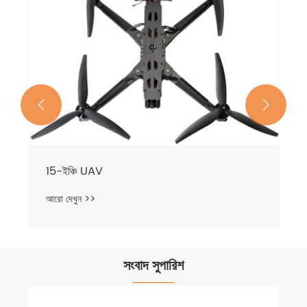


15-ইঞ্চি UAV
আরো দেখুন >>
সংবাদ সুপারিশ